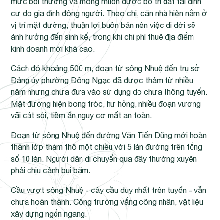
mức bồi thường và mong muốn được bố trí đất tái định
cư do gia đình đông người. Theo chị, căn nhà hiện nằm ở
vị trí mặt đường, thuận lợi buôn bán nên việc di dời sẽ
ảnh hưởng đến sinh kế, trong khi chi phí thuê địa điểm
kinh doanh mới khá cao.
Cách đó khoảng 500 m, đoạn từ sông Nhuệ đến trụ sở
Đảng ủy phường Đông Ngạc đã được thảm từ nhiều
năm nhưng chưa đưa vào sử dụng do chưa thông tuyến.
Mặt đường hiện bong tróc, hư hỏng, nhiều đoạn vương
vãi cát sỏi, tiềm ẩn nguy cơ mất an toàn.
Đoạn từ sông Nhuệ đến đường Văn Tiến Dũng mới hoàn
thành lớp thảm thô một chiều với 5 làn đường trên tổng
số 10 làn. Người dân di chuyển qua đây thường xuyên
phải chịu cảnh bụi bặm.
Cầu vượt sông Nhuệ - cây cầu duy nhất trên tuyến - vẫn
chưa hoàn thành. Công trường vắng công nhân, vật liệu
xây dựng ngổn ngang.